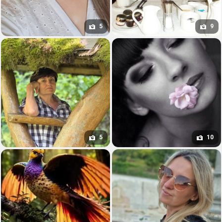
5
9
5
10