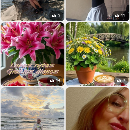
5
11
14
7