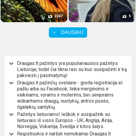
2247
5
DAUGIAU
Draugas.lt pažintys yra populiariausios pažintys
Lietuvoje, todėl čia tikrai rasi su kuo susipažinti ir ką
pakviesti į pasimatymą!
Draugas.lt pažinčių svetainė - greita registracija el.
paštu arba su Facebook, tinka merginoms ir
vaikinams, vyrams ir moterims, bei senjorams
ieškantiems draugų, nuotykių, antros pusės,
ilgalaikių santykių.
Pažintys lietuviams! Ieškok ir susipažink su
lietuviais iš visos Europos - UK, Anglija, Airija,
Norvegija, Vokietija, Švedija ir kitos šalys.
Registruokis ir naršyk nemokamai Draugas.lt