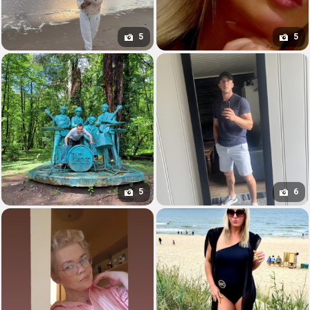
5
5
5
6