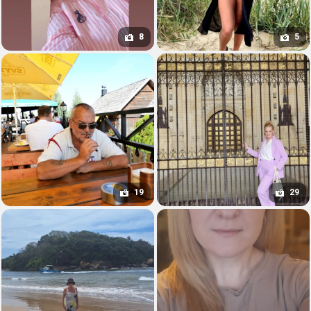
8
5
19
29