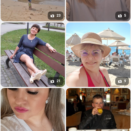
23
5
21
9