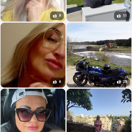
9
11
6
25