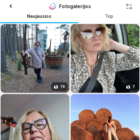
Fotogalerijos
Naujausios
Top
16
7