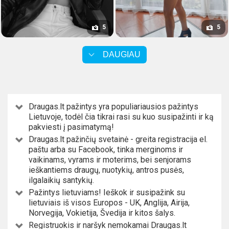
5
5
DAUGIAU
Draugas.lt pažintys yra populiariausios pažintys
Lietuvoje, todėl čia tikrai rasi su kuo susipažinti ir ką
pakviesti į pasimatymą!
Draugas.lt pažinčių svetainė - greita registracija el.
paštu arba su Facebook, tinka merginoms ir
vaikinams, vyrams ir moterims, bei senjorams
ieškantiems draugų, nuotykių, antros pusės,
ilgalaikių santykių.
Pažintys lietuviams! Ieškok ir susipažink su
lietuviais iš visos Europos - UK, Anglija, Airija,
Norvegija, Vokietija, Švedija ir kitos šalys.
Registruokis ir naršyk nemokamai Draugas.lt