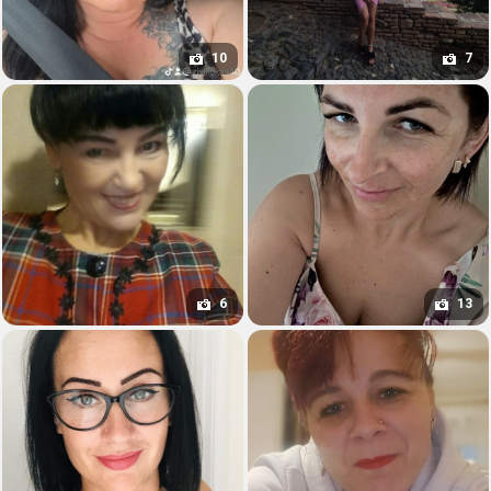
10
7
6
13