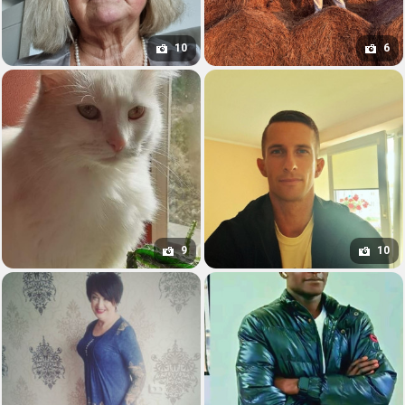
10
6
9
10