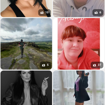
10
6
5
37