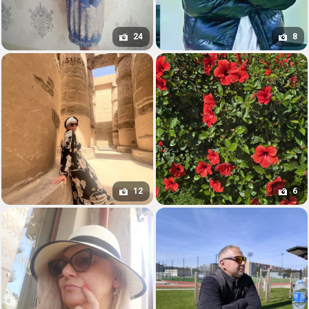
24
8
12
6